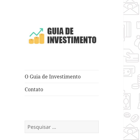
Dicas e Truques para Negócios
Guia de
Investimento
O Guia de Investimento
Contato
Pesquisar
por: