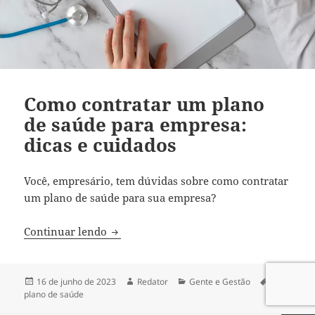
Como contratar um plano
de saúde para empresa:
dicas e cuidados
Você, empresário, tem dúvidas sobre como contratar
um plano de saúde para sua empresa?
Como contratar um plano de saúde para 
Continuar lendo
Publicado
Autor
Categorias
Tags
16 de junho de 2023
Redator
Gente e Gestão
em
plano de saúde