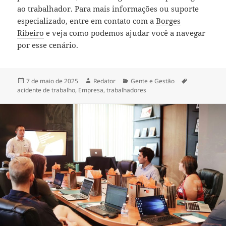
ao trabalhador. Para mais informações ou suporte
especializado, entre em contato com a
Borges
Ribeiro
e veja como podemos ajudar você a navegar
por esse cenário.
Publicado
Autor
Categorias
Tags
7 de maio de 2025
Redator
Gente e Gestão
em
acidente de trabalho
,
Empresa
,
trabalhadores