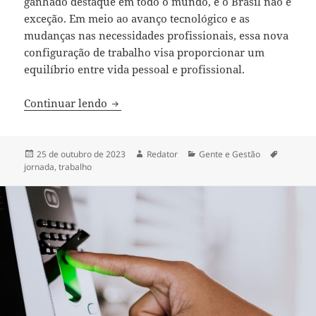
ganhado destaque em todo o mundo, e o Brasil não é
exceção. Em meio ao avanço tecnológico e as
mudanças nas necessidades profissionais, essa nova
configuração de trabalho visa proporcionar um
equilíbrio entre vida pessoal e profissional.
Como funciona a jornada de 4 dias de t
Continuar lendo
Publicado
Autor
Categorias
Tags
25 de outubro de 2023
Redator
Gente e Gestão
em
jornada
,
trabalho