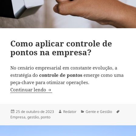
Como aplicar controle de
pontos na empresa?
No cenário empresarial em constante evolução, a
estratégia do
controle de pontos
emerge como uma
peça-chave para otimizar operações.
Como aplicar controle de pontos na emp
Continuar lendo
Publicado
Autor
Categorias
Tags
25 de outubro de 2023
Redator
Gente e Gestão
em
Empresa
,
gestão
,
ponto