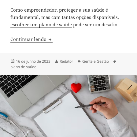
Como empreendedor, proteger a sua saúde é
fundamental, mas com tantas opções disponíveis,
escolher um plano de saúde
pode ser um desafio.
Plano de saúde para empreendedores: c
Continuar lendo
Publicado
Autor
Categorias
Tags
16 de junho de 2023
Redator
Gente e Gestão
em
plano de saúde