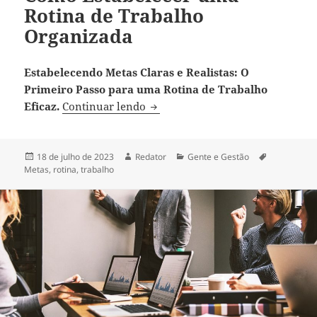
Rotina de Trabalho
Organizada
Estabelecendo Metas Claras e Realistas: O
Primeiro Passo para uma Rotina de Trabalho
Como Estabelecer uma Rotina de
Eficaz.
Continuar lendo
Publicado
Autor
Categorias
Tags
18 de julho de 2023
Redator
Gente e Gestão
em
Metas
,
rotina
,
trabalho