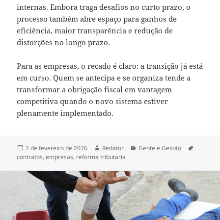
internas. Embora traga desafios no curto prazo, o
processo também abre espaço para ganhos de
eficiência, maior transparência e redução de
distorções no longo prazo.
Para as empresas, o recado é claro: a transição já está
em curso. Quem se antecipa e se organiza tende a
transformar a obrigação fiscal em vantagem
competitiva quando o novo sistema estiver
plenamente implementado.
Publicado
Autor
Categorias
Tags
2 de fevereiro de 2026
Redator
Gente e Gestão
em
contratos
,
empresas
,
reforma tributaria