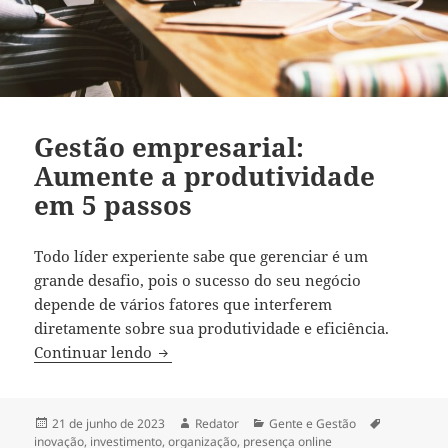
Gestão empresarial:
Aumente a produtividade
em 5 passos
Todo líder experiente sabe que gerenciar é um
grande desafio, pois o sucesso do seu negócio
depende de vários fatores que interferem
diretamente sobre sua produtividade e eficiência.
Gestão empresarial: Aumente a produtiv
Continuar lendo
Publicado
Autor
Categorias
Tags
21 de junho de 2023
Redator
Gente e Gestão
em
inovação
,
investimento
,
organização
,
presença online