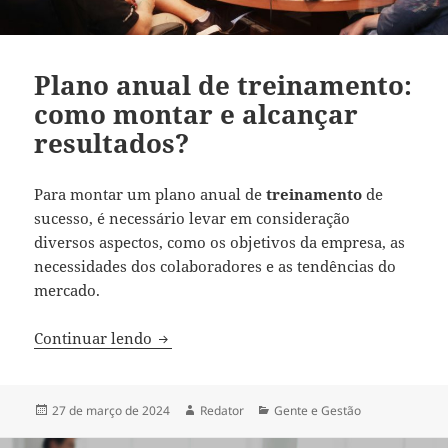
Plano anual de treinamento:
como montar e alcançar
resultados?
Para montar um plano anual de
treinamento
de
sucesso, é necessário levar em consideração
diversos aspectos, como os objetivos da empresa, as
necessidades dos colaboradores e as tendências do
mercado.
Plano anual de treinamento: como monta
Continuar lendo
Publicado
Autor
Categorias
27 de março de 2024
Redator
Gente e Gestão
em