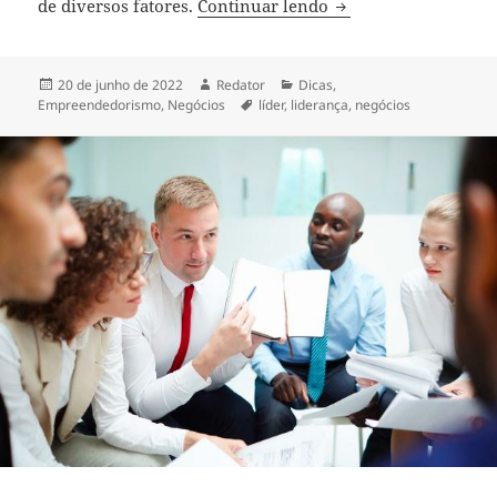
Aprenda a ser um Líd
de diversos fatores.
Continuar lendo
Publicado
Autor
Categorias
20 de junho de 2022
Redator
Dicas
,
em
Tags
Empreendedorismo
,
Negócios
líder
,
liderança
,
negócios