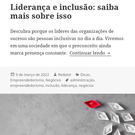
Liderança e inclusão: saiba
mais sobre isso
Descubra porque os líderes das organizações de
sucesso são pessoas inclusivas no dia a dia.
Vivemos
em uma sociedade em que o preconceito ainda
Liderança e i
marca presença constante.
Continuar lendo
Publicado
Autor
Categorias
9 de março de 2022
Redator
Dicas
,
em
Tags
Empreendedorismo
,
Negócios
administração
,
empreendedorismo
,
inclusão
,
liderança
,
negócios