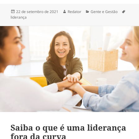
Publicado
Autor
Categorias
Tags
22 de setembro de 2021
Redator
Gente e Gestão
em
liderança
Saiba o que é uma liderança
fora da curva