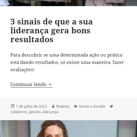
3 sinais de que a sua
liderança gera bons
resultados
Para descobrir se uma determinada ação ou prática
está dando resultados, só existe uma maneira: fazer
avaliações!
3 sinais de que a sua liderança gera bons
Continuar lendo
Publicado
Autor
Categorias
Tags
1 de julho de 2022
Redator
Gente e Gestão
em
colabores
,
gestão
,
liderança