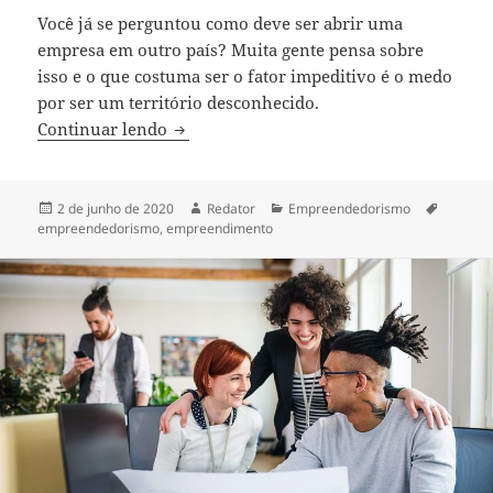
Você já se perguntou como deve ser abrir uma
empresa em outro país? Muita gente pensa sobre
isso e o que costuma ser o fator impeditivo é o medo
por ser um território desconhecido.
Abertura de empresa nos EUA pode ser o 
Continuar lendo
Publicado
Autor
Categorias
Tags
2 de junho de 2020
Redator
Empreendedorismo
em
empreendedorismo
,
empreendimento