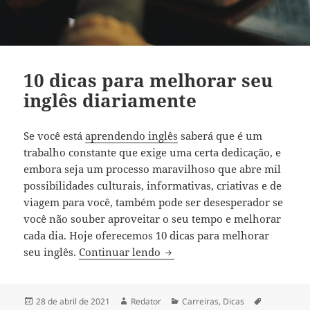
10 dicas para melhorar seu
inglês diariamente
Se você está
aprendendo inglês
saberá que é um
trabalho constante que exige uma certa dedicação, e
embora seja um processo maravilhoso que abre mil
possibilidades culturais, informativas, criativas e de
viagem para você, também pode ser desesperador se
você não souber aproveitar o seu tempo e melhorar
cada dia. Hoje oferecemos 10 dicas para melhorar
10 dicas para melhorar seu i
seu inglês.
Continuar lendo
Publicado
Autor
Categorias
Tags
28 de abril de 2021
Redator
Carreiras
,
Dicas