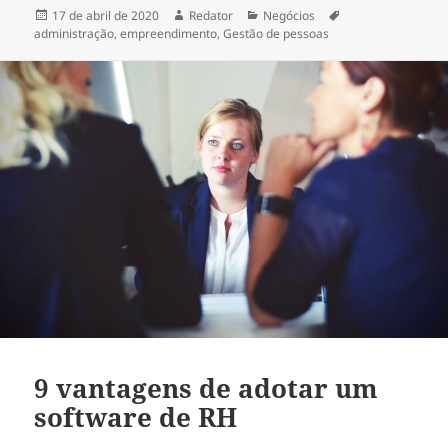
Publicado
Autor
Categorias
Tags
17 de abril de 2020
Redator
Negócios
em
administração
,
empreendimento
,
Gestão de pessoas
9 vantagens de adotar um
software de RH