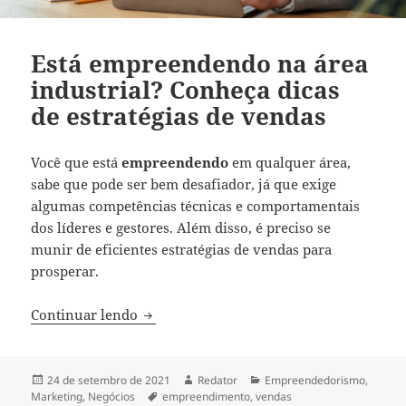
Está empreendendo na área
industrial? Conheça dicas
de estratégias de vendas
Você que está
empreendendo
em qualquer área,
sabe que pode ser bem desafiador, já que exige
algumas competências técnicas e comportamentais
dos líderes e gestores. Além disso, é preciso se
munir de eficientes estratégias de vendas para
prosperar.
Está empreendendo na área industrial? C
Continuar lendo
Publicado
Autor
Categorias
24 de setembro de 2021
Redator
Empreendedorismo
,
em
Tags
Marketing
,
Negócios
empreendimento
,
vendas