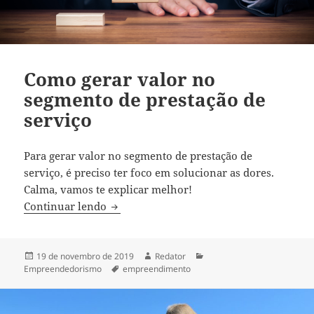
Como gerar valor no
segmento de prestação de
serviço
Para gerar valor no segmento de prestação de
serviço, é preciso ter foco em solucionar as dores.
Calma, vamos te explicar melhor!
Como gerar valor no segmento de presta
Continuar lendo
Publicado
Autor
Categorias
19 de novembro de 2019
Redator
em
Tags
Empreendedorismo
empreendimento