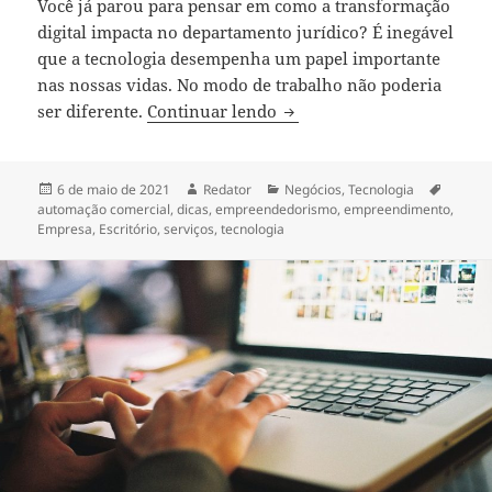
Você já parou para pensar em como a transformação
digital impacta no departamento jurídico? É inegável
que a tecnologia desempenha um papel importante
nas nossas vidas. No modo de trabalho não poderia
Como a transformação digi
ser diferente.
Continuar lendo
Publicado
Autor
Categorias
Tags
6 de maio de 2021
Redator
Negócios
,
Tecnologia
em
automação comercial
,
dicas
,
empreendedorismo
,
empreendimento
,
Empresa
,
Escritório
,
serviços
,
tecnologia