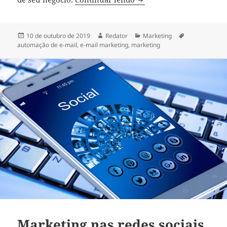
Publicado
Autor
Categorias
Tags
10 de outubro de 2019
Redator
Marketing
em
automação de e-mail
,
e-mail marketing
,
marketing
Marketing nas redes sociais