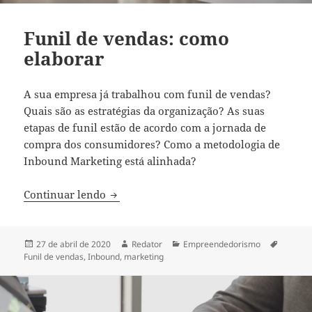
Funil de vendas: como
elaborar
A sua empresa já trabalhou com funil de vendas?
Quais são as estratégias da organização? As suas
etapas de funil estão de acordo com a jornada de
compra dos consumidores? Como a metodologia de
Inbound Marketing está alinhada?
Funil de vendas: como elaborar
Continuar lendo
Publicado
Autor
Categorias
Tags
27 de abril de 2020
Redator
Empreendedorismo
em
Funil de vendas
,
Inbound
,
marketing