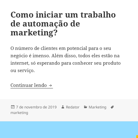
Como iniciar um trabalho
de automação de
marketing?
O número de clientes em potencial para o seu
negócio é imenso. Além disso, todos eles estão na
internet, só esperando para conhecer seu produto
ou serviço.
Como iniciar um trabalho de automação
Continuar lendo
Publicado
Autor
Categorias
Tags
7 de novembro de 2019
Redator
Marketing
em
marketing