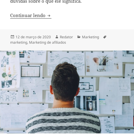
dúvidas sobre o que ele significa.
Saiba como funciona o Marketing de afil
Continuar lendo
Publicado
Autor
Categorias
Tags
12 de março de 2020
Redator
Marketing
em
marketing
,
Marketing de afiliados