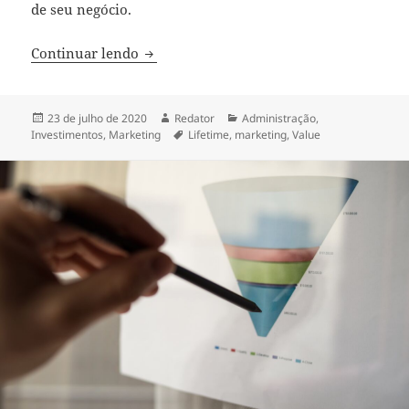
de seu negócio.
LTV (Lifetime value): O que é e qual a i
Continuar lendo
Publicado
Autor
Categorias
23 de julho de 2020
Redator
Administração
,
em
Tags
Investimentos
,
Marketing
Lifetime
,
marketing
,
Value