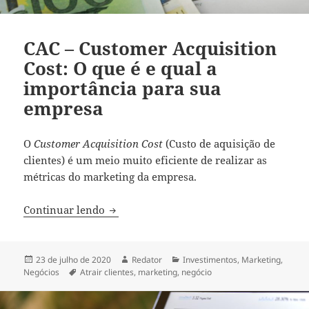
CAC – Customer Acquisition
Cost: O que é e qual a
importância para sua
empresa
O
Customer Acquisition Cost
(Custo de aquisição de
clientes) é um meio muito eficiente de realizar as
métricas do marketing da empresa.
CAC – Customer Acquisition Cost: O que 
Continuar lendo
Publicado
Autor
Categorias
23 de julho de 2020
Redator
Investimentos
,
Marketing
,
em
Tags
Negócios
Atrair clientes
,
marketing
,
negócio