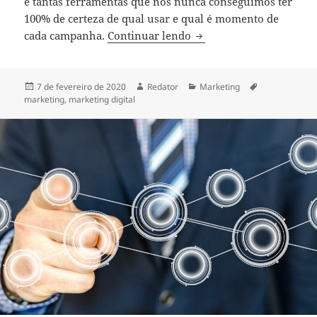
e tantas ferramentas que nós nunca conseguimos ter
100% de certeza de qual usar e qual é momento de
Como fazer um bom plan
cada campanha.
Continuar lendo
Publicado
Autor
Categorias
Tags
7 de fevereiro de 2020
Redator
Marketing
em
marketing
,
marketing digital