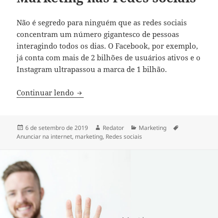
Não é segredo para ninguém que as redes sociais
concentram um número gigantesco de pessoas
interagindo todos os dias. O
Facebook
, por exemplo,
já conta com mais de 2 bilhões de usuários ativos e o
Instagram
ultrapassou a marca de 1 bilhão.
Marketing nas redes sociais
Continuar lendo
Publicado
Autor
Categorias
Tags
6 de setembro de 2019
Redator
Marketing
em
Anunciar na internet
,
marketing
,
Redes sociais