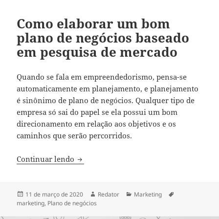
Como elaborar um bom
plano de negócios baseado
em pesquisa de mercado
Quando se fala em empreendedorismo, pensa-se
automaticamente em planejamento, e planejamento
é sinônimo de plano de negócios. Qualquer tipo de
empresa só sai do papel se ela possui um bom
direcionamento em relação aos objetivos e os
caminhos que serão percorridos.
Como elaborar um bom plano de negócio
Continuar lendo
Publicado
Autor
Categorias
Tags
11 de março de 2020
Redator
Marketing
em
marketing
,
Plano de negócios