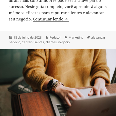
atrair mais consumidores pode ser a chave para o
sucesso. Neste guia completo, você aprenderá alguns
métodos eficazes para capturar clientes e alavancar
Como Captar Clientes e Ala
seu negócio.
Continuar lendo
Publicado
Autor
Categorias
Tags
18 de julho de 2023
Redator
Marketing
alavancar
em
negocio
,
Captar Clientes
,
clientes
,
negócio