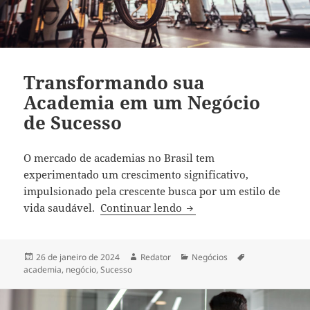
Transformando sua
Academia em um Negócio
de Sucesso
O mercado de academias no Brasil tem
experimentado um crescimento significativo,
impulsionado pela crescente busca por um estilo de
Transformando sua Acad
vida saudável.
Continuar lendo
Publicado
Autor
Categorias
Tags
26 de janeiro de 2024
Redator
Negócios
em
academia
,
negócio
,
Sucesso