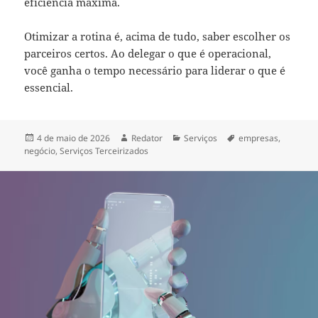
eficiência máxima.
Otimizar a rotina é, acima de tudo, saber escolher os
parceiros certos. Ao delegar o que é operacional,
você ganha o tempo necessário para liderar o que é
essencial.
Publicado
Autor
Categorias
Tags
4 de maio de 2026
Redator
Serviços
empresas
,
em
negócio
,
Serviços Terceirizados