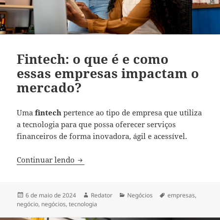
Fintech: o que é e como
essas empresas impactam o
mercado?
Uma
fintech
pertence ao tipo de empresa que utiliza
a tecnologia para que possa oferecer serviços
financeiros de forma inovadora, ágil e acessível.
Fintech: o que é e como essas empresas
Continuar lendo
Publicado
Autor
Categorias
Tags
6 de maio de 2024
Redator
Negócios
empresas
,
em
negócio
,
negócios
,
tecnologia