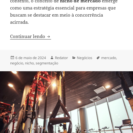
contexto, o conceito de
nicho de mercado
emerge
como uma estratégia essencial para empresas que
buscam se destacar em meio à concorrência
acirrada.
O que é e como explorar um nicho de m
Continuar lendo
Publicado
Autor
Categorias
Tags
6 de maio de 2024
Redator
Negócios
mercado
,
em
negócio
,
nicho
,
segmentação