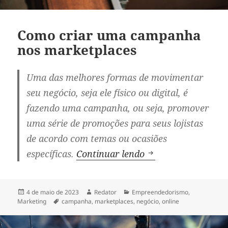
Como criar uma campanha
nos marketplaces
Uma das melhores formas de movimentar
seu negócio, seja ele físico ou digital, é
fazendo uma
campanha
, ou seja, promover
uma série de promoções para seus lojistas
de acordo com temas ou ocasiões
Como criar uma c
específicas.
Continuar lendo
Publicado
Autor
Categorias
4 de maio de 2023
Redator
Empreendedorismo
,
em
Tags
Marketing
campanha
,
marketplaces
,
negócio
,
online