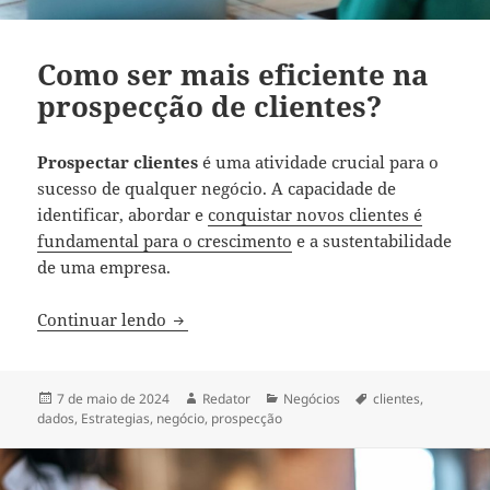
Como ser mais eficiente na
prospecção de clientes?
Prospectar clientes
é uma atividade crucial para o
sucesso de qualquer negócio. A capacidade de
identificar, abordar e
conquistar novos clientes é
fundamental para o crescimento
e a sustentabilidade
de uma empresa.
Como ser mais eficiente na prospecção de
Continuar lendo
Publicado
Autor
Categorias
Tags
7 de maio de 2024
Redator
Negócios
clientes
,
em
dados
,
Estrategias
,
negócio
,
prospecção