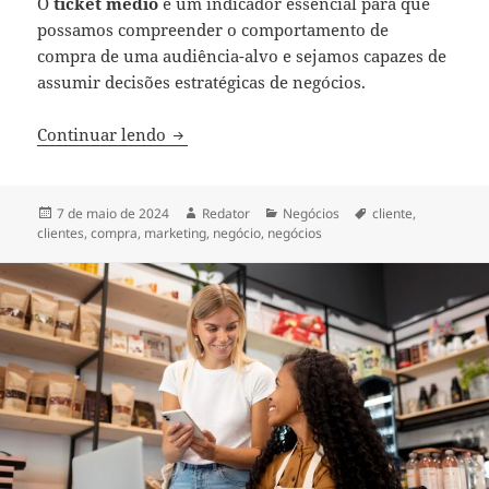
O
ticket médio
é um indicador essencial para que
possamos compreender o comportamento de
compra de uma audiência-alvo e sejamos capazes de
assumir decisões estratégicas de negócios.
Como identificar o ticket médio de um p
Continuar lendo
Publicado
Autor
Categorias
Tags
7 de maio de 2024
Redator
Negócios
cliente
,
em
clientes
,
compra
,
marketing
,
negócio
,
negócios