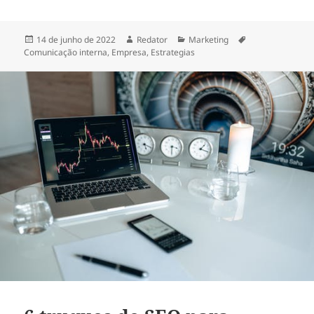
Publicado
Autor
Categorias
Tags
14 de junho de 2022
Redator
Marketing
em
Comunicação interna
,
Empresa
,
Estrategias