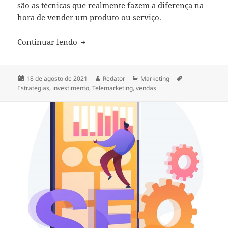
são as técnicas que realmente fazem a diferença na
hora de vender um produto ou serviço.
Como investir em telemarketing: 7 estra
Continuar lendo
Publicado
Autor
Categorias
Tags
18 de agosto de 2021
Redator
Marketing
em
Estrategias
,
investimento
,
Telemarketing
,
vendas