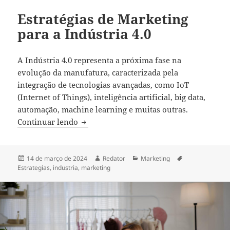
Estratégias de Marketing
para a Indústria 4.0
A Indústria 4.0 representa a próxima fase na
evolução da manufatura, caracterizada pela
integração de tecnologias avançadas, como IoT
(Internet of Things), inteligência artificial, big data,
automação, machine learning e muitas outras.
Estratégias de Marketing para a Indústria
Continuar lendo
Publicado
Autor
Categorias
Tags
14 de março de 2024
Redator
Marketing
em
Estrategias
,
industria
,
marketing