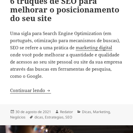
6 truques de SEO para
melhorar o posicionamento
do seu site
Uma sigla para Search Engine Optimization (em
português, otimização para mecanismos de buscas),
SEO se refere a uma prática de
marketing digital
onde você pode melhorar a quantidade e qualidade
de acessos ao seu site pessoal ou site da sua empresa
através das buscas em ferramentas de pesquisa,
como o Google.
6 truques de SEO para melhorar o posici
Continuar lendo
Publicado
Autor
Categorias
30 de agosto de 2021
Redator
Dicas
,
Marketing
,
em
Tags
Negócios
dicas
,
Estrategias
,
SEO