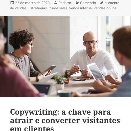
Publicado
Autor
Categorias
Tags
23 de março de 2023
Redator
Comércio
aumento
em
de vendas
,
Estrategias
,
inside sales
,
venda interna
,
Vendas online
Copywriting: a chave para
atrair e converter visitantes
em clientes