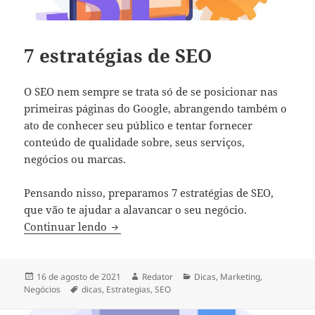
7 estratégias de SEO
O SEO nem sempre se trata só de se posicionar nas
primeiras páginas do Google, abrangendo também o
ato de conhecer seu público e tentar fornecer
conteúdo de qualidade sobre, seus serviços,
negócios ou marcas.
Pensando nisso, preparamos 7 estratégias de SEO,
que vão te ajudar a alavancar o seu negócio.
7 estratégias de SEO
Continuar lendo
Publicado
Autor
Categorias
16 de agosto de 2021
Redator
Dicas
,
Marketing
,
em
Tags
Negócios
dicas
,
Estrategias
,
SEO