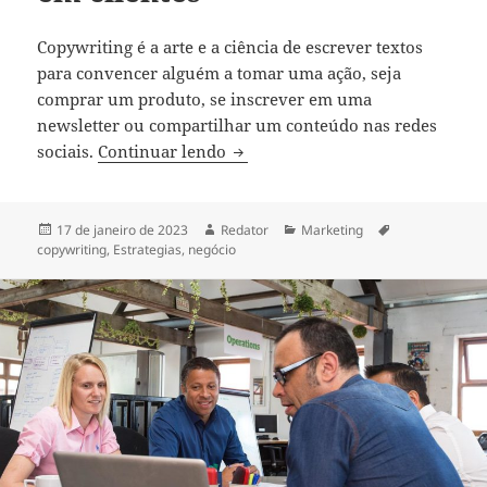
Copywriting é a arte e a ciência de escrever textos
para convencer alguém a tomar uma ação, seja
comprar um produto, se inscrever em uma
newsletter ou compartilhar um conteúdo nas redes
Copywriting: a chave para atrair 
sociais.
Continuar lendo
Publicado
Autor
Categorias
Tags
17 de janeiro de 2023
Redator
Marketing
em
copywriting
,
Estrategias
,
negócio