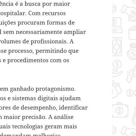
ência é a busca por maior
 hospitalar. Com recursos
tuições procuram formas de
l sem necessariamente ampliar
volumes de profissionais. A
sse processo, permitindo que
s e procedimentos com os
tem ganhado protagonismo.
s e sistemas digitais ajudam
ores de desempenho, identificar
m maior precisão. A análise
ais tecnologias geram mais
s demandam melhorias.