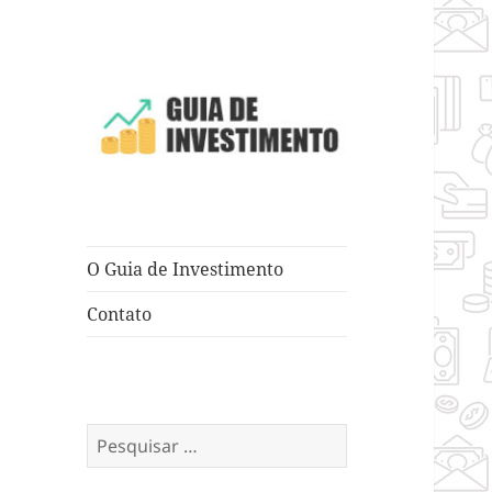
Dicas e Truques para Negócios
Guia de
Investimento
O Guia de Investimento
Contato
Pesquisar
por: