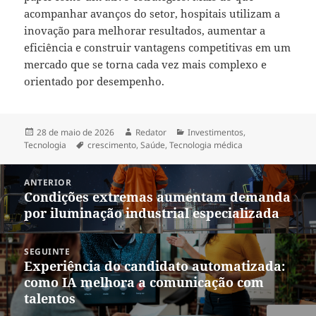
acompanhar avanços do setor, hospitais utilizam a
inovação para melhorar resultados, aumentar a
eficiência e construir vantagens competitivas em um
mercado que se torna cada vez mais complexo e
orientado por desempenho.
Publicado
Autor
Categorias
28 de maio de 2026
Redator
Investimentos
,
em
Tags
Tecnologia
crescimento
,
Saúde
,
Tecnologia médica
Navegação
ANTERIOR
de
Condições extremas aumentam demanda
Post
Post
por iluminação industrial especializada
anterior:
SEGUINTE
Experiência do candidato automatizada:
Próximo
como IA melhora a comunicação com
post:
talentos