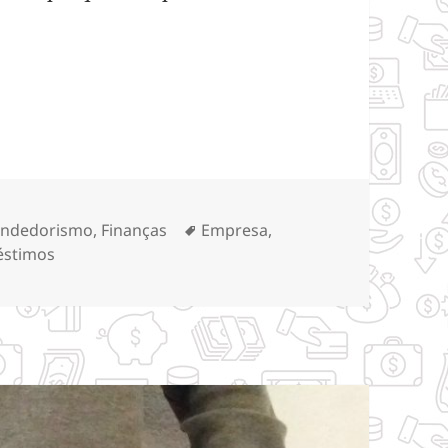
.
réstimo empresarial
ias
Tags
ndedorismo
,
Finanças
Empresa
,
éstimos