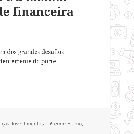
de financeira
um dos grandes desafios
ndentemente do porte.
íveis ou empréstimo: Qual é a melhor opção para
gorias
Tags
nças
,
Investimentos
emprestimo
,