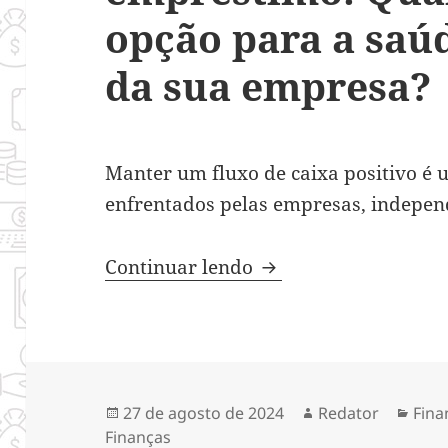
opção para a saú
da sua empresa?
Manter um fluxo de caixa positivo é 
enfrentados pelas empresas, indepe
Antecipação de receb
Continuar lendo
Publicado
Autor
Cate
27 de agosto de 2024
Redator
Fina
em
Finanças