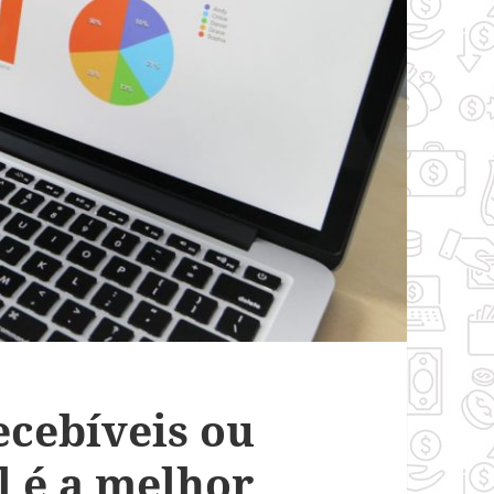
ecebíveis ou
 é a melhor