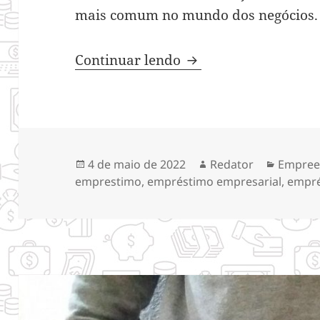
mais comum no mundo dos negócios
Como conseguir emp
Continuar lendo
Publicado
Autor
Categor
4 de maio de 2022
Redator
Empree
em
emprestimo
,
empréstimo empresarial
,
empr