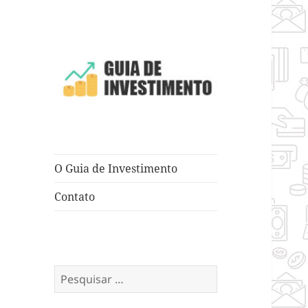
Dicas e Truques para Negócios
Guia de
Investimento
O Guia de Investimento
Contato
Pesquisar
por: