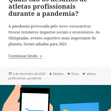
atletas profissionais
durante a pandemia?
A pandemia provocada pelo novo coronavírus
trouxe inúmeros impactos sociais e econômicos. As
Olimpíadas, evento esportivo mais importante do
planeta, foram adiadas para 2021.
Quais são os desafios de atletas profiss
Continuar lendo
Publicado
Autor
Categorias
Tags
6 de dezembro de 2020
Redator
Dicas
atletas
em
profissionais
,
pandemia