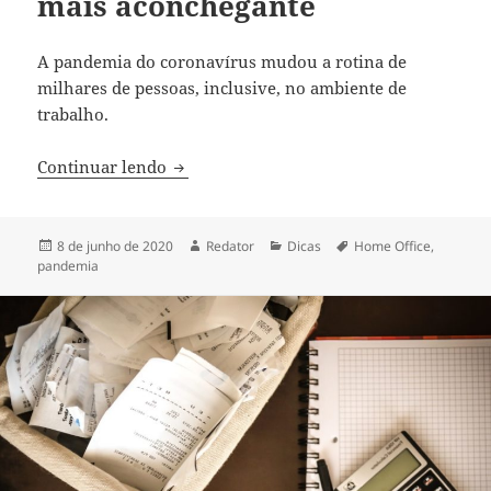
mais aconchegante
A pandemia do coronavírus mudou a rotina de
milhares de pessoas, inclusive, no ambiente de
trabalho.
Como tornar o home office mais aconch
Continuar lendo
Publicado
Autor
Categorias
Tags
8 de junho de 2020
Redator
Dicas
Home Office
,
em
pandemia