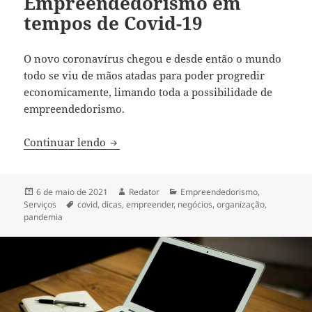
Empreendedorismo em
tempos de Covid-19
O novo coronavírus chegou e desde então o mundo
todo se viu de mãos atadas para poder progredir
economicamente, limando toda a possibilidade de
empreendedorismo.
Empreendedorismo em tempos de Covid
Continuar lendo
Publicado
Autor
Categorias
6 de maio de 2021
Redator
Empreendedorismo
,
em
Tags
Serviços
covid
,
dicas
,
empreender
,
negócios
,
organização
,
pandemia