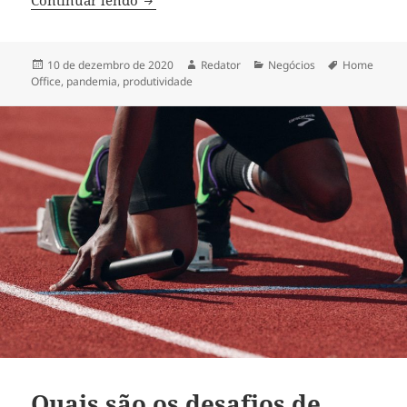
Publicado
Autor
Categorias
Tags
10 de dezembro de 2020
Redator
Negócios
Home
em
Office
,
pandemia
,
produtividade
Quais são os desafios de