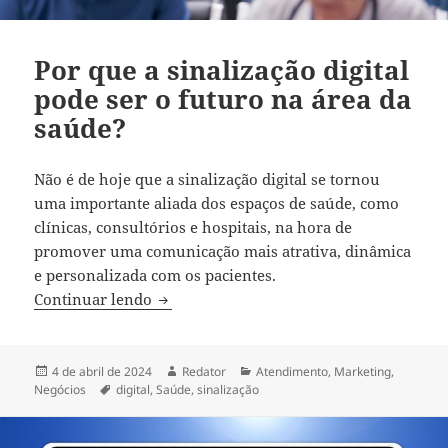
Por que a sinalização digital
pode ser o futuro na área da
saúde?
Não é de hoje que a sinalização digital se tornou
uma importante aliada dos espaços de saúde, como
clínicas, consultórios e hospitais, na hora de
promover uma comunicação mais atrativa, dinâmica
e personalizada com os pacientes.
Por que a sinalização digital pode ser o 
Continuar lendo
Publicado
Autor
Categorias
4 de abril de 2024
Redator
Atendimento
,
Marketing
,
em
Tags
Negócios
digital
,
Saúde
,
sinalização