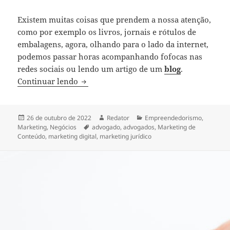
Existem muitas coisas que prendem a nossa atenção,
como por exemplo os livros, jornais e rótulos de
embalagens, agora, olhando para o lado da internet,
podemos passar horas acompanhando fofocas nas
redes sociais ou lendo um artigo de um
blog
.
Marketing de conteúdo e seu impacto n
Continuar lendo
Publicado
Autor
Categorias
26 de outubro de 2022
Redator
Empreendedorismo
,
em
Tags
Marketing
,
Negócios
advogado
,
advogados
,
Marketing de
Conteúdo
,
marketing digital
,
marketing jurídico