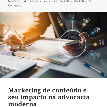
em
Tags
Negócios
dicas de leiura
,
leitura
,
marketing
,
Marketing de
Conteúdo
Marketing de conteúdo e
seu impacto na advocacia
moderna