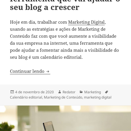
seu blog a crescer
Hoje em dia, trabalhar com
Marketing Digital
,
usando as estratégias e ações de Marketing de
Conteúdo faz com que você aumente a visibilidade
da sua empresa na internet, uma ferramenta que
pode ajudar a fomentar ainda mais a visibilidade do
seu blog é um calendário editorial.
Calendário editorial: a ferramenta que va
Continuar lendo
Publicado
Autor
Categorias
Tags
4 de novembro de 2020
Redator
Marketing
em
Calendário editorial
,
Marketing de Conteúdo
,
marketing digital