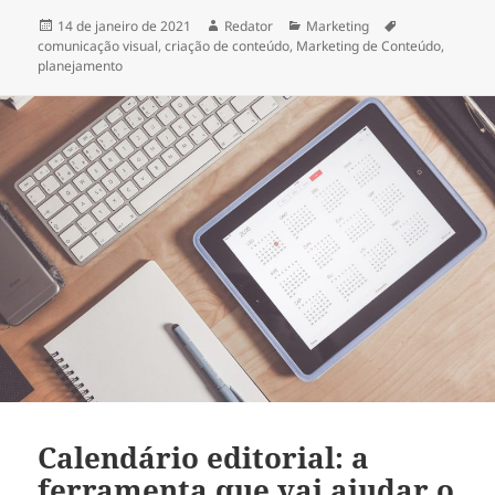
Publicado
Autor
Categorias
Tags
14 de janeiro de 2021
Redator
Marketing
em
comunicação visual
,
criação de conteúdo
,
Marketing de Conteúdo
,
planejamento
Calendário editorial: a
ferramenta que vai ajudar o