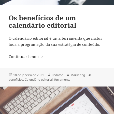
Os benefícios de um
calendário editorial
O calendário editorial é uma ferramenta que inclui
toda a programação da sua estratégia de conteúdo.
Os benefícios de um calendário editorial
Continuar lendo
Publicado
Autor
Categorias
Tags
18 de janeiro de 2021
Redator
Marketing
em
beneficios
,
Calendário editorial
,
ferramenta