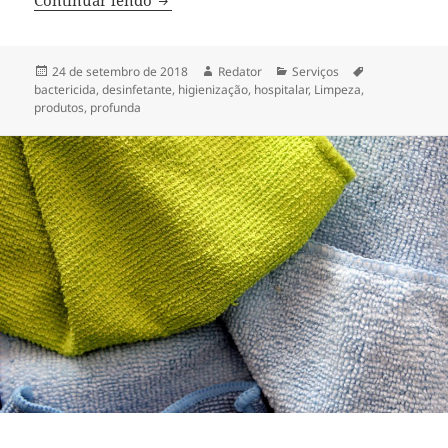
Publicado
Autor
Categorias
Tags
24 de setembro de 2018
Redator
Serviços
em
bactericida
,
desinfetante
,
higienização
,
hospitalar
,
Limpeza
,
produtos
,
profunda