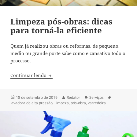
Limpeza pós-obras: dicas
para torná-la eficiente
Quem já realizou obras ou reformas, de pequeno,
médio ou grande porte sabe como é cansativo todo o
processo.
Limpeza pós-obras: dicas para torná-la ef
Continuar lendo
Publicado
Autor
Categorias
Tags
18 de setembro de 2019
Redator
Serviços
em
lavadora de alta pressão
,
Limpeza
,
pós-obra
,
varredeira