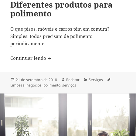
Diferentes produtos para
polimento
O que pisos, móveis e carros têm em comum?
Simples: todos precisam de polimento
periodicamente.
Diferentes produtos para polimento
Continuar lendo
Publicado
Autor
Categorias
Tags
21 de setembro de 2018
Redator
Serviços
em
Limpeza
,
negócios
,
polimento
,
serviços