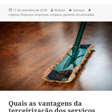
Publicado
Autor
Categorias
Tags
17 de setembro de 2018
Redator
Serviços
em
copeira
,
Empresa
,
empresas
,
Limpeza
,
portaria
,
terceirizadas
Quais as vantagens da
terceirização dos serviços