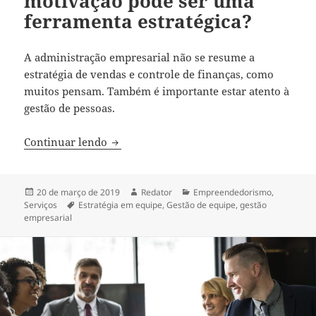
motivação pode ser uma
ferramenta estratégica?
A administração empresarial não se resume a
estratégia de vendas e controle de finanças, como
muitos pensam. Também é importante estar atento à
gestão de pessoas.
Gestão de pessoas: como a motivação pod
Continuar lendo
Publicado
Autor
Categorias
20 de março de 2019
Redator
Empreendedorismo
,
em
Tags
Serviços
Estratégia em equipe
,
Gestão de equipe
,
gestão
empresarial