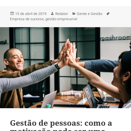
Publicado
Autor
Categorias
Tags
15 de abril de 2019
Redator
Gente e Gestão
em
Empresa de sucesso
,
gestão empresarial
Gestão de pessoas: como a