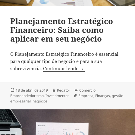
Planejamento Estratégico
Financeiro: Saiba como
aplicar em seu negócio
O Planejamento Estratégico Financeiro é essencial
para qualquer tipo de negócio e para a sua
Planejamento Estratégico
sobrevivência.
Continuar lendo
Publicado
Autor
Categorias
18 de abril de 2019
Redator
Comércio
,
em
Tags
Empreendedorismo
,
Investimentos
Empresa
,
Finanças
,
gestão
empresarial
,
negócios