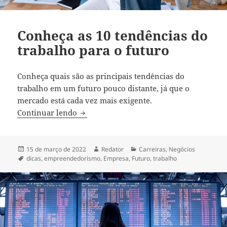
Conheça as 10 tendências do
trabalho para o futuro
Conheça quais são as principais tendências do
trabalho em um futuro pouco distante, já que o
mercado está cada vez mais exigente.
Conheça as 10 tendências do trabalho pa
Continuar lendo
Publicado
Autor
Categorias
15 de março de 2022
Redator
Carreiras
,
Negócios
em
Tags
dicas
,
empreendedorismo
,
Empresa
,
Futuro
,
trabalho