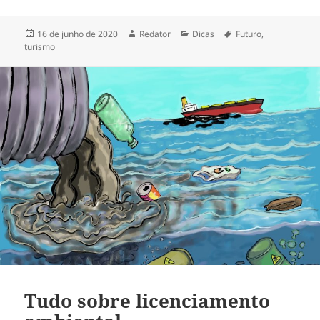
Publicado
Autor
Categorias
Tags
16 de junho de 2020
Redator
Dicas
Futuro
,
em
turismo
Tudo sobre licenciamento