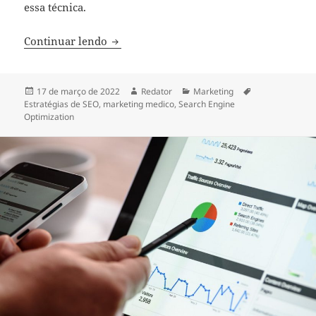
essa técnica.
Por que SEO é tão vantajoso no marketi
Continuar lendo
Publicado
Autor
Categorias
Tags
17 de março de 2022
Redator
Marketing
em
Estratégias de SEO
,
marketing medico
,
Search Engine
Optimization