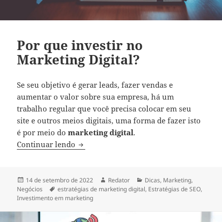
Por que investir no
Marketing Digital?
Se seu objetivo é gerar leads, fazer vendas e
aumentar o valor sobre sua empresa,
há um
trabalho regular que você precisa colocar em seu
site e outros meios digitais, uma forma de fazer isto
é por meio do
marketing digital
.
Por que investir no Marketing Digital?
Continuar lendo
Publicado
Autor
Categorias
14 de setembro de 2022
Redator
Dicas
,
Marketing
,
em
Tags
Negócios
estratégias de marketing digital
,
Estratégias de SEO
,
Investimento em marketing