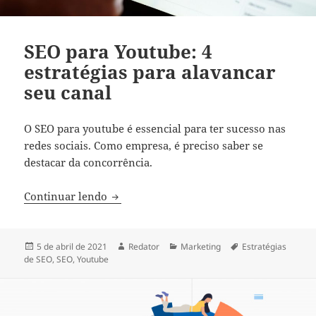
SEO para Youtube: 4
estratégias para alavancar
seu canal
O SEO para youtube é essencial para ter sucesso nas
redes sociais. Como empresa, é preciso saber se
destacar da concorrência.
SEO para Youtube: 4 estratégias para ala
Continuar lendo
Publicado
Autor
Categorias
Tags
5 de abril de 2021
Redator
Marketing
Estratégias
em
de SEO
,
SEO
,
Youtube