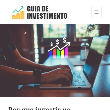
MENU
E
Guia de Investimento
WIDGETS
Por que investir no