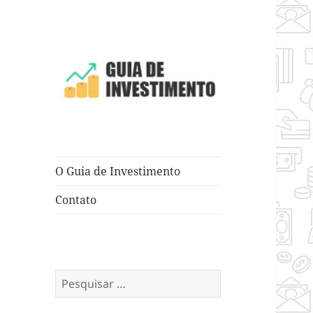
Dicas e Truques para Negócios
Guia de
Investimento
O Guia de Investimento
Contato
Pesquisar
por: