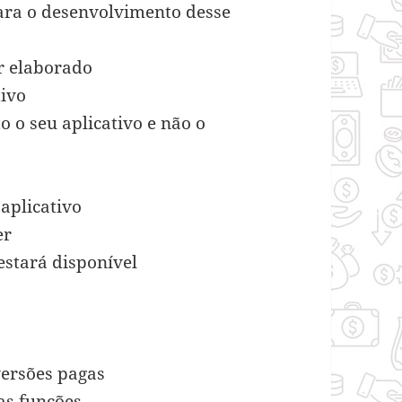
para o desenvolvimento desse
er elaborado
tivo
o o seu aplicativo e não o
 aplicativo
er
estará disponível
 versões pagas
uas funções