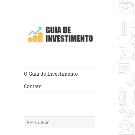
Dicas e Truques para Negócios
Guia de
Investimento
O Guia de Investimento
Contato
Pesquisar
por: