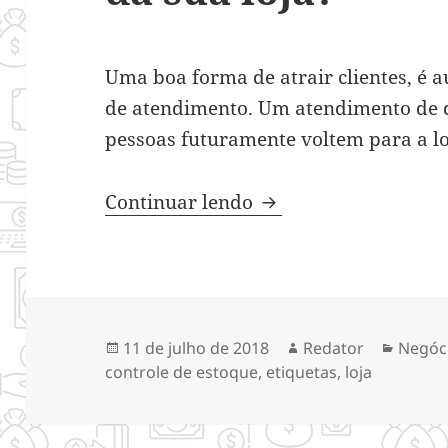
Uma boa forma de atrair clientes, é 
de atendimento. Um atendimento de q
pessoas futuramente voltem para a lo
Como automatizar os
Continuar lendo
Publicado
Autor
Catego
11 de julho de 2018
Redator
Negóc
em
controle de estoque
,
etiquetas
,
loja