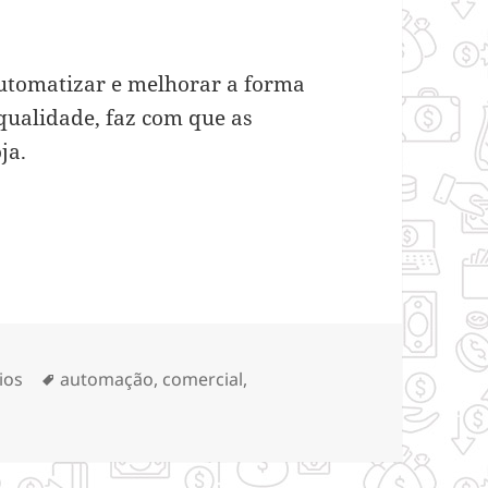
automatizar e melhorar a forma
ualidade, faz com que as
ja.
 processos da sua loja?
rias
Tags
ios
automação
,
comercial
,