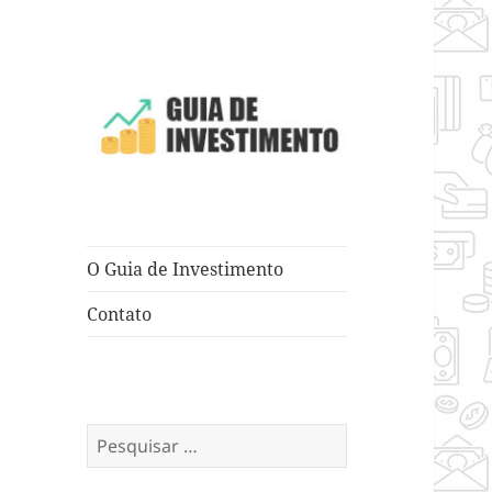
Dicas e Truques para Negócios
Guia de
Investimento
O Guia de Investimento
Contato
Pesquisar
por: