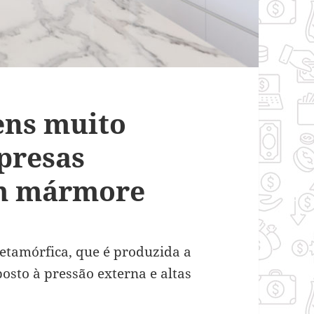
ens muito
presas
em mármore
tamórfica, que é produzida a
osto à pressão externa e altas