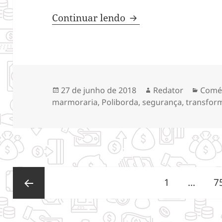
Confira alguns iten
Continuar lendo
Publicado
Autor
Categ
27 de junho de 2018
Redator
Comé
em
marmoraria
,
Poliborda
,
segurança
,
transfor
Navegação
Página
P
1
…
7
por
posts
Página