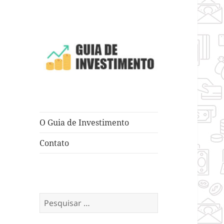
Dicas e Truques para Negócios
Guia de
Investimento
O Guia de Investimento
Contato
Pesquisar
por: