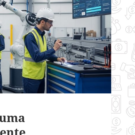
 uma
ente