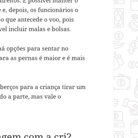
direitos. É possível manter o
, depois, os funcionários o
o que antecede o voo, pois
vel incluir malas e bolsas.
 há opções para sentar no
ara as pernas é maior e é mais
 berços para a criança tirar um
do a parte, mas vale o
agem com a cri?