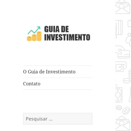
Dicas e Truques para Negócios
Guia de
Investimento
O Guia de Investimento
Contato
Pesquisar
por: