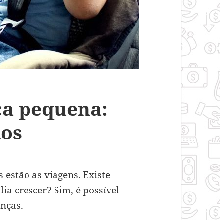
ça pequena:
dos
 estão as viagens. Existe
ia crescer? Sim, é possível
anças.