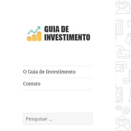
Dicas e Truques para Negócios
Guia de
Investimento
O Guia de Investimento
Contato
Pesquisar
por: