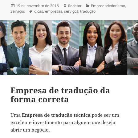
Publicado
Autor
Categorias
19 de novembro de 2018
Redator
Empreendedorismo
,
em
Tags
Serviços
dicas
,
empresas
,
serviços
,
tradução
Empresa de tradução da
forma correta
Uma
Empresa de tradução técnica
pode ser um
excelente investimento para alguém que deseja
abrir um negócio.