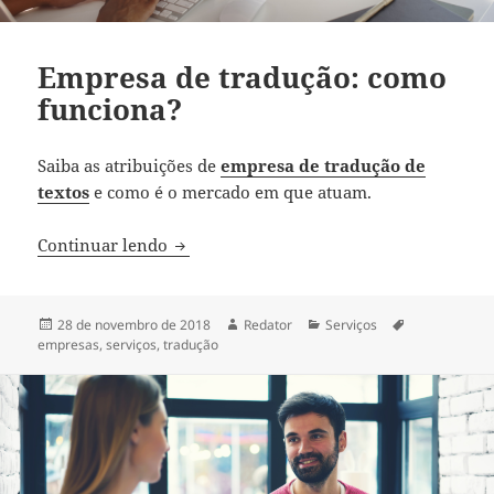
Empresa de tradução: como
funciona?
Saiba as atribuições de
empresa de tradução de
textos
e como é o mercado em que atuam.
Empresa de tradução: como funciona?
Continuar lendo
Publicado
Autor
Categorias
Tags
28 de novembro de 2018
Redator
Serviços
em
empresas
,
serviços
,
tradução