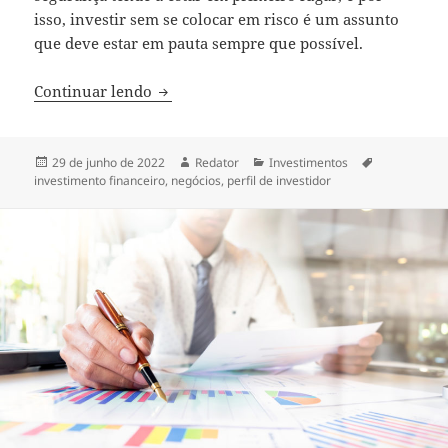
isso, investir sem se colocar em risco é um assunto
que deve estar em pauta sempre que possível.
Como começar a investir sem se colocar 
Continuar lendo
Publicado
Autor
Categorias
Tags
29 de junho de 2022
Redator
Investimentos
em
investimento financeiro
,
negócios
,
perfil de investidor