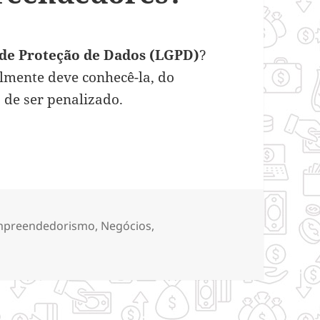
 de Proteção de Dados (LGPD)
?
mente deve conhecê-la, do
o de ser penalizado.
 seu impacto aos empreendedores?
tegorias
mpreendedorismo
,
Negócios
,