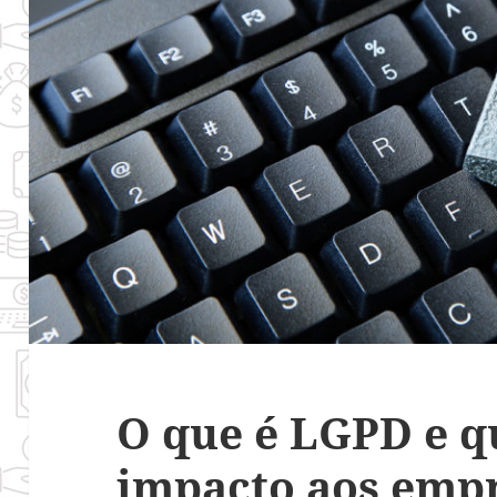
O que é LGPD e q
impacto aos emp