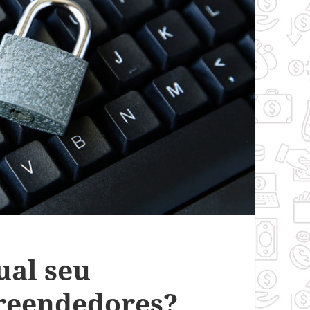
ual seu
reendedores?