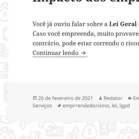
Você já ouviu falar sobre a
Lei Geral
Caso você empreenda, muito provavel
contrário, pode estar correndo o risc
O que é LGPD e qual
Continuar lendo
Publicado
Autor
Ca
26 de fevereiro de 2021
Redator
E
em
Tags
Serviços
emprrendedorismo
,
lei
,
lgpd