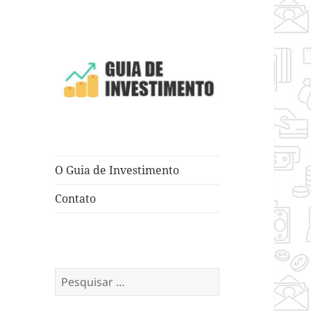
Dicas e Truques para Negócios
Guia de
Investimento
O Guia de Investimento
Contato
Pesquisar
por: