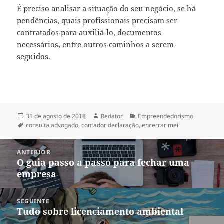
É preciso analisar a situação do seu negócio, se há
pendências, quais profissionais precisam ser
contratados para auxiliá-lo, documentos
necessários, entre outros caminhos a serem
seguidos.
Publicado
Autor
Categorias
31 de agosto de 2018
Redator
Empreendedorismo
em
Tags
consulta advogado
,
contador declaração
,
encerrar mei
Navegação
ANTERIOR
de
O guia passo a passo para fechar uma
Post
Post
empresa
anterior:
SEGUINTE
Tudo sobre licenciamento ambiental
Próximo
post: