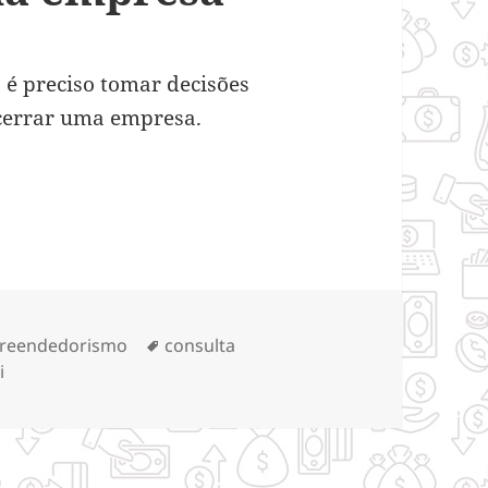
 é preciso tomar decisões
ncerrar uma empresa.
ssário para encerrar uma empresa
gorias
Tags
reendedorismo
consulta
i