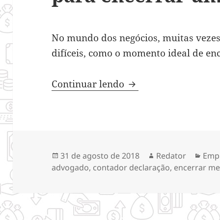
No mundo dos negócios, muitas vezes
difíceis, como o momento ideal de e
O planejamento nece
Continuar lendo
Publicado
Autor
Cate
31 de agosto de 2018
Redator
Emp
em
advogado
,
contador declaração
,
encerrar me