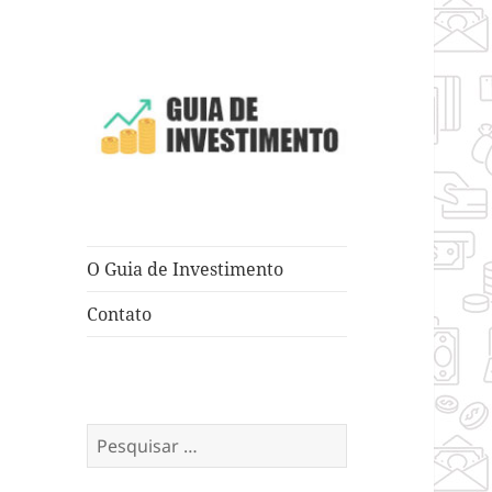
Dicas e Truques para Negócios
Guia de
Investimento
O Guia de Investimento
Contato
Pesquisar
por: