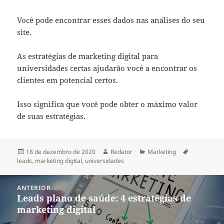
Você pode encontrar esses dados nas análises do seu
site.
As estratégias de marketing digital para
universidades certas ajudarão você a encontrar os
clientes em potencial certos.
Isso significa que você pode obter o máximo valor
de suas estratégias.
Publicado
Autor
Categorias
Tags
18 de dezembro de 2020
Redator
Marketing
em
leads
,
marketing digital
,
universidades
Navegação
ANTERIOR
de
Leads plano de saúde: 4 estratégias de
Post
Post
marketing digital
anterior: