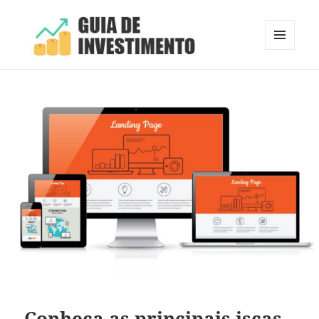
MENU
E
Guia de Investimento
WIDGETS
Conheça as principais iscas