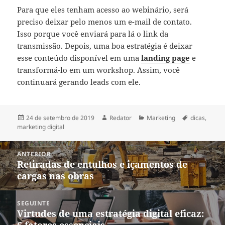
Para que eles tenham acesso ao webinário, será
preciso deixar pelo menos um e-mail de contato.
Isso porque você enviará para lá o link da
transmissão. Depois, uma boa estratégia é deixar
esse conteúdo disponível em uma
landing page
e
transformá-lo em um workshop. Assim, você
continuará gerando leads com ele.
Publicado
Autor
Categorias
Tags
24 de setembro de 2019
Redator
Marketing
dicas
,
em
marketing digital
Navegação
ANTERIOR
de
Retiradas de entulhos e içamentos de
Post
Post
cargas nas obras
anterior:
SEGUINTE
Virtudes de uma estratégia digital eficaz:
Próximo