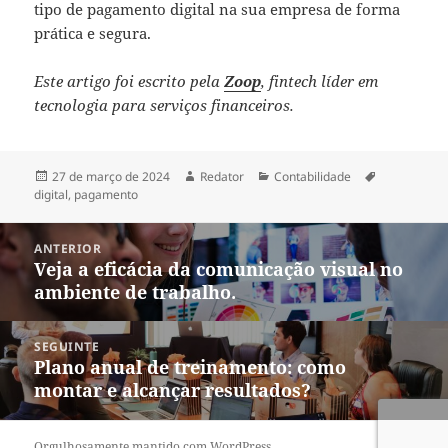
tipo de pagamento digital na sua empresa de forma
prática e segura.
Este artigo foi escrito pela
Zoop
, fintech líder em
tecnologia para serviços financeiros.
Publicado
Autor
Categorias
Tags
27 de março de 2024
Redator
Contabilidade
em
digital
,
pagamento
Navegação
ANTERIOR
de
Veja a eficácia da comunicação visual no
Post
Post
ambiente de trabalho.
anterior:
SEGUINTE
Plano anual de treinamento: como
Próximo
montar e alcançar resultados?
post:
Orgulhosamente mantido com WordPress