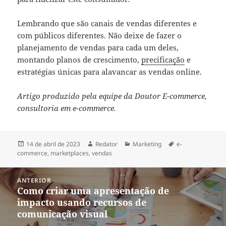
Lembrando que são canais de vendas diferentes e
com públicos diferentes. Não deixe de fazer o
planejamento de vendas para cada um deles,
montando planos de crescimento,
precificação
e
estratégias únicas para alavancar as vendas online.
Artigo produzido pela equipe da Doutor E-commerce,
consultoria em e-commerce.
Publicado
Autor
Categorias
Tags
14 de abril de 2023
Redator
Marketing
e-
em
commerce
,
marketplaces
,
vendas
Navegação
ANTERIOR
de
Como criar uma apresentação de
Post
Post
impacto usando recursos de
anterior:
comunicação visual