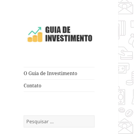
Dicas e Truques para Negócios
Guia de
Investimento
O Guia de Investimento
Contato
Pesquisar
por: