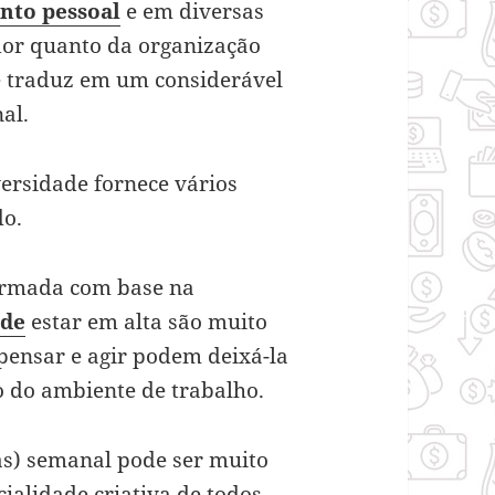
nto pessoal
e em diversas
dor quanto da organização
e traduz em um considerável
al.
versidade fornece vários
do.
ormada com base na
ade
estar em alta são muito
 pensar e agir podem deixá-la
o do ambiente de trabalho.
as) semanal pode ser muito
cialidade criativa de todos.