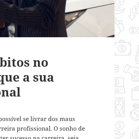
bitos no
que a sua
onal
possível se livrar dos maus
reira profissional.
O sonho de
ter sucesso na carreira, seja