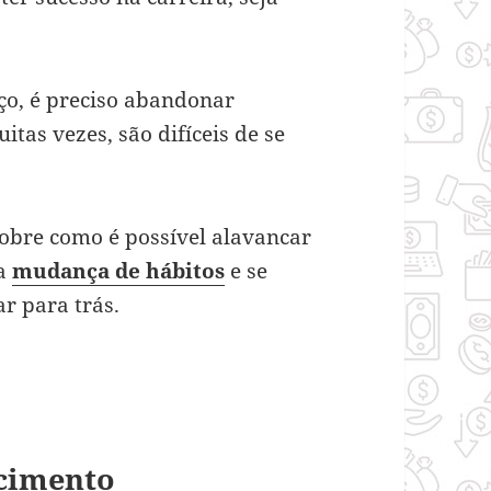
ço, é preciso abandonar
tas vezes, são difíceis de se
sobre como é possível alavancar
ma
mudança de hábitos
e se
r para trás.
cimento