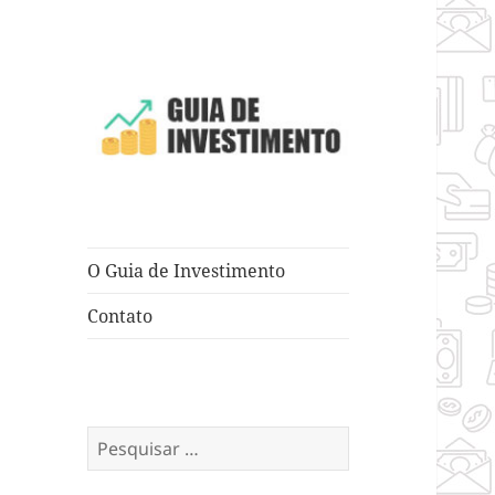
Dicas e Truques para Negócios
Guia de
Investimento
O Guia de Investimento
Contato
Pesquisar
por: