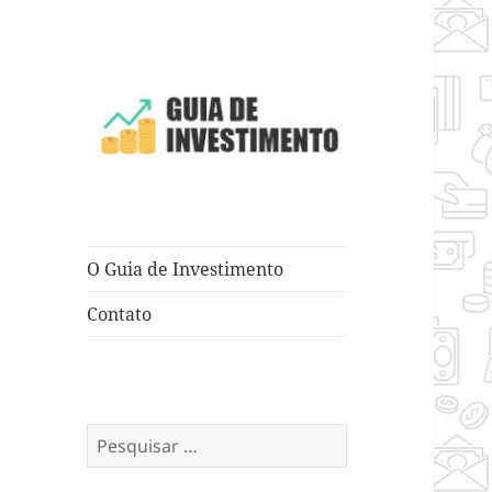
Dicas e Truques para Negócios
Guia de
Investimento
O Guia de Investimento
Contato
Pesquisar
por: