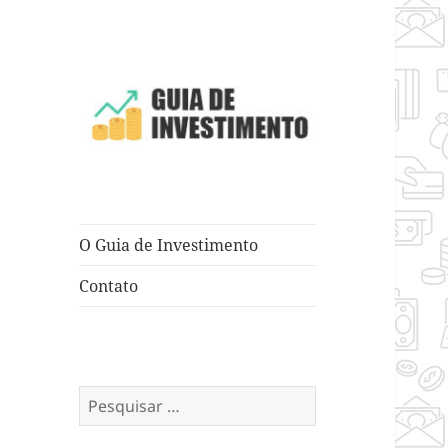
Dicas e Truques para Negócios
Guia de
Investimento
O Guia de Investimento
Contato
Pesquisar
por: