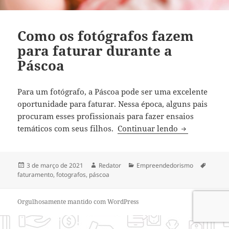
Como os fotógrafos fazem
para faturar durante a
Páscoa
Para um fotógrafo, a Páscoa pode ser uma excelente
oportunidade para faturar. Nessa época, alguns pais
procuram esses profissionais para fazer ensaios
Como os fotó
temáticos com seus filhos.
Continuar lendo
Publicado
Autor
Categorias
Tags
3 de março de 2021
Redator
Empreendedorismo
em
faturamento
,
fotografos
,
páscoa
Orgulhosamente mantido com WordPress