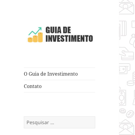
Dicas e Truques para Negócios
Guia de
Investimento
O Guia de Investimento
Contato
Pesquisar
por: