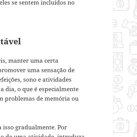
eles se sentem incluídos no
tável
is, manter uma certa
a promover uma sensação de
feições, sono e atividades
 a dia, o que é especialmente
am problemas de memória ou
ça isso gradualmente. Por
io de uma atividade, introduza