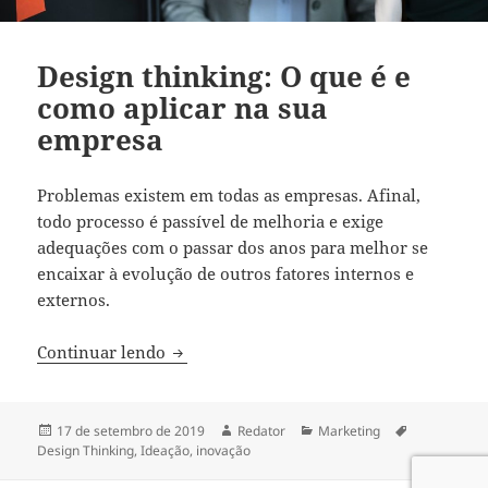
Design thinking: O que é e
como aplicar na sua
empresa
Problemas existem em todas as empresas. Afinal,
todo processo é passível de melhoria e exige
adequações com o passar dos anos para melhor se
encaixar à evolução de outros fatores internos e
externos.
Design thinking: O que é e como aplicar
Continuar lendo
Publicado
Autor
Categorias
Tags
17 de setembro de 2019
Redator
Marketing
em
Design Thinking
,
Ideação
,
inovação