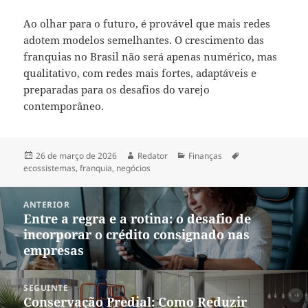
Ao olhar para o futuro, é provável que mais redes
adotem modelos semelhantes. O crescimento das
franquias no Brasil não será apenas numérico, mas
qualitativo, com redes mais fortes, adaptáveis e
preparadas para os desafios do varejo
contemporâneo.
Publicado
Autor
Categorias
Tags
26 de março de 2026
Redator
Finanças
em
ecossistemas
,
franquia
,
negócios
Navegação
ANTERIOR
de
Entre a regra e a rotina: o desafio de
Post
Post
incorporar o crédito consignado nas
anterior:
empresas
SEGUINTE
Conservação Predial: Como Reduzir
Próximo