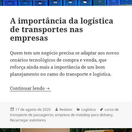
A importância da logística
de transportes nas
empresas
Quem tem um negócio precisa se adaptar aos novos
cenários tecnológicos de compra e venda, que
reforça ainda mais a importância de um bom
planejamento no ramo do transporte e logistica.
A importância da logística de transporte
Continuar lendo
Publicado
Autor
Categorias
Tags
17 de agosto de 2020
Redator
Logística
curso de
em
transporte de passageiros
,
empresa de motoboy para delivery
,
Recarregar extintores