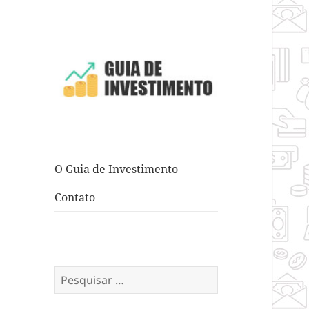
Dicas e Truques para Negócios
Guia de
Investimento
O Guia de Investimento
Contato
Pesquisar
por: