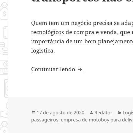
Quem tem um negócio precisa se adap
tecnológicos de compra e venda, que 
importância de um bom planejamento
logistica.
A importância da log
Continuar lendo
Publicado
Autor
Cate
17 de agosto de 2020
Redator
Logí
em
passageiros
,
empresa de motoboy para deliv