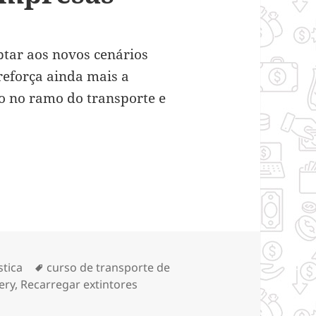
tar aos novos cenários
reforça ainda mais a
 no ramo do transporte e
ística de transportes nas empresas
gorias
Tags
stica
curso de transporte de
ery
,
Recarregar extintores