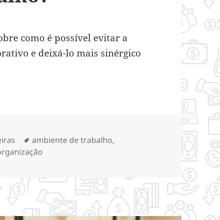
obre como é possível evitar a
ativo e deixá-lo mais sinérgico
ar a competição no ambiente de trabalho?
gorias
Tags
eiras
ambiente de trabalho
,
organização