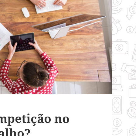
mpetição no
alho?