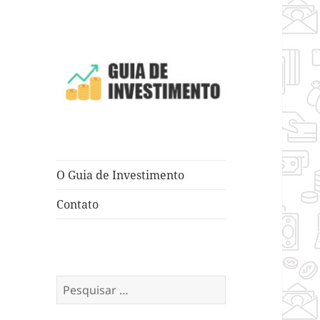
Dicas e Truques para Negócios
Guia de
Investimento
O Guia de Investimento
Contato
Pesquisar
por: