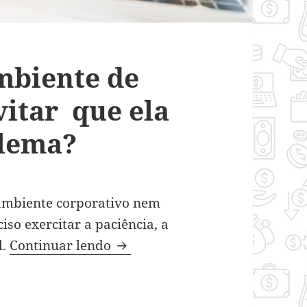
mbiente de
vitar que ela
blema?
ambiente corporativo nem
ciso exercitar a paciência, a
Competição no ambiente de tr
l.
Continuar lendo