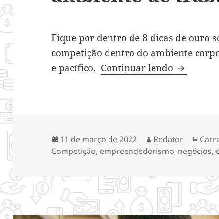
Fique por dentro de 8 dicas de ouro s
competição dentro do ambiente corpor
Como evit
e pacífico.
Continuar lendo
Publicado
Autor
Cate
11 de março de 2022
Redator
Carr
em
Competição
,
empreendedorismo
,
negócios
,