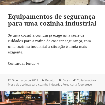
Equipamentos de segurança
para uma cozinha industrial
Se uma cozinha comum já exige uma série de
cuidados para a rotina da casa ter segurança, com
uma cozinha industrial a situação é ainda mais
exigente.
Equipamentos de segurança para uma co
Continuar lendo
Publicado
Autor
Categorias
Tags
5 de março de 2019
Redator
Dicas
Coifa lavadora
,
em
Mesa de aço inox para cozinha industrial
,
Porta corta fogo preço