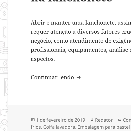
Abrir e manter uma lanchonete, assi
requer atenção a diversos fatores cru
negócio, como atendimento de exigênci
profissionais, equipamentos, análise
aspectos.
Detalhes que fazem a
Continuar lendo
Publicado
Autor
Cat
1 de fevereiro de 2019
Redator
Com
em
frios
,
Coifa lavadora
,
Embalagem para pastel