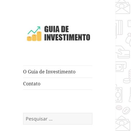
Dicas e Truques para Negócios
Guia de
Investimento
O Guia de Investimento
Contato
Pesquisar
por: