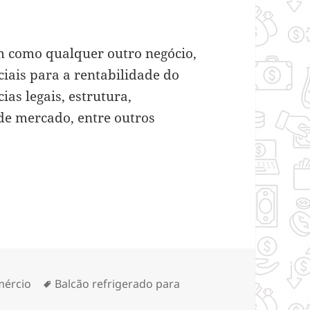
m como qualquer outro negócio,
ciais para a rentabilidade do
as legais, estrutura,
 de mercado, entre outros
 diferença na lanchonete
egorias
Tags
ércio
Balcão refrigerado para