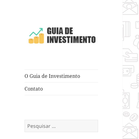
Dicas e Truques para Negócios
Guia de
Investimento
O Guia de Investimento
Contato
Pesquisar
por: