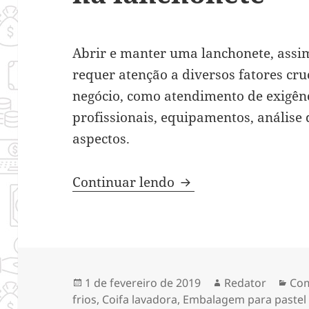
Abrir e manter uma lanchonete, assi
requer atenção a diversos fatores cru
negócio, como atendimento de exigênci
profissionais, equipamentos, análise
aspectos.
Detalhes que fazem a
Continuar lendo
Publicado
Autor
Cat
1 de fevereiro de 2019
Redator
Com
em
frios
,
Coifa lavadora
,
Embalagem para pastel