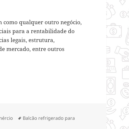
m como qualquer outro negócio,
ciais para a rentabilidade do
as legais, estrutura,
 de mercado, entre outros
 diferença na lanchonete
egorias
Tags
ércio
Balcão refrigerado para